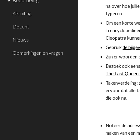
Beoordeling
na over hoe julli
Afsluiting
typeren.
Om een korte wete
Docent
in encyclopedieë
Cleopatra kunnen 
Nieuws
Gebruik 
de bijge
Opmerkingen en vragen
Zijn er woorden 
Bezoek ook eens 
The Last Queen o
Takenverdeling: 
ervoor dat alle t
die ook na.
Noteer de adresse
maken van een mo