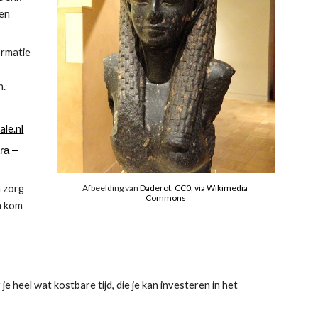
en 
rmatie 
n.
le.nl
ra – 
Afbeelding van 
Daderot, CC0, via Wikimedia 
 zorg 
Commons
n kom 
heel wat kostbare tijd, die je kan investeren in het 