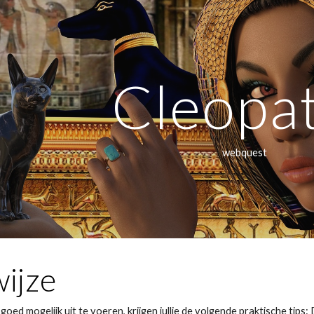
ip to main content
Skip to navigat
Cleopa
webquest
ijze
oed mogelijk uit te voeren, krijgen jullie de volgende praktische tips: 