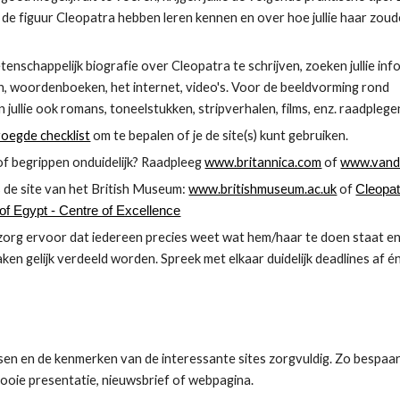
e de figuur Cleopatra hebben leren kennen en over hoe jullie haar zoud
nschappelijk biografie over Cleopatra te schrijven, zoeken jullie info
n, woordenboeken, het internet, video's. Voor de beeldvorming rond 
jullie ook romans, toneelstukken, stripverhalen, films, enz. raadplege
voegde checklist
 om te bepalen of je de site(s) kunt gebruiken.
of begrippen onduidelijk? Raadpleeg 
www.britannica.com
 of 
www.vanda
de site van het British Museum: 
www.britishmuseum.ac.uk
 of 
Cleopat
f Egypt - Centre of Excellence
zorg ervoor dat iedereen precies weet wat hem/haar te doen staat en
aken gelijk verdeeld worden. Spreek met elkaar duidelijk deadlines af é
n en de kenmerken van de interessante sites zorgvuldig. Zo bespaar je 
oie presentatie, nieuwsbrief of webpagina.