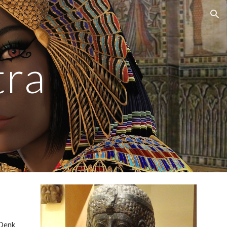
ion
tra
Denk 