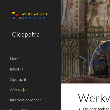
Sk
Cleopatra
Home
Inleiding
Opdracht
Werkwijze
Werkw
Informatiebronnen
Om deze taak zo g